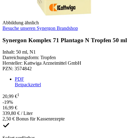
Abbildung ähnlich
Besuche unseren Synergon Brandshop
Synergon Komplex 71 Plantago N Tropfen 50 ml
Inhalt
:
50 ml
,
N1
Darreichungsform
:
Tropfen
Hersteller
:
Kattwiga Arzneimittel GmbH
PZN
:
3574842
PDF
Beipackzettel
1
20,99 €
-19%
16,99 €
339,80 € / Liter
2,50 € Bonus für Kassenrezepte
Sofort verfügbar