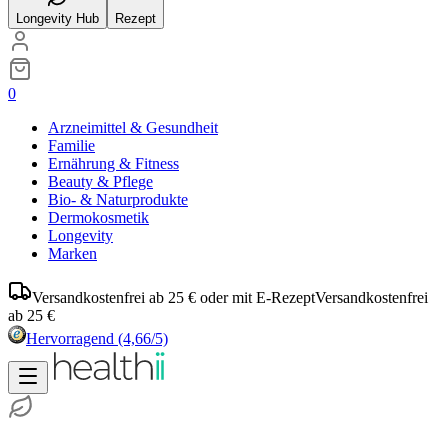
Longevity Hub
Rezept
0
Arzneimittel & Gesundheit
Familie
Ernährung & Fitness
Beauty & Pflege
Bio- & Naturprodukte
Dermokosmetik
Longevity
Marken
Versandkostenfrei ab 25 € oder mit E-Rezept
Versandkostenfrei
ab 25 €
Hervorragend
(4,66/5)