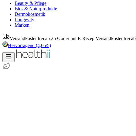
Beauty & Pflege
Bio- & Naturprodukte
Dermokosmetik
Longevity
Marken
Versandkostenfrei ab 25 € oder mit E-Rezept
Versandkostenfrei ab
Hervorragend
(4,66/5)