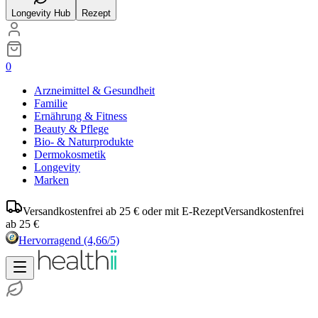
Longevity Hub
Rezept
0
Arzneimittel & Gesundheit
Familie
Ernährung & Fitness
Beauty & Pflege
Bio- & Naturprodukte
Dermokosmetik
Longevity
Marken
Versandkostenfrei ab 25 € oder mit E-Rezept
Versandkostenfrei
ab 25 €
Hervorragend
(4,66/5)