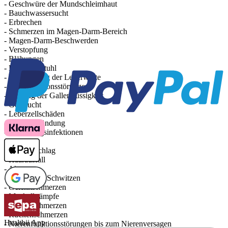
- Geschwüre der Mundschleimhaut
- Bauchwassersucht
- Erbrechen
- Schmerzen im Magen-Darm-Bereich
- Magen-Darm-Beschwerden
- Verstopfung
- Blähungen
- Lockerer Stuhl
- Veränderung der Leberwerte
- Leberfunktionsstörungen
- Stauung der Gallenflüssigkeit
- Gelbsucht
- Leberzellschäden
- Leberentzündung
- Gallenwegsinfektionen
- Juckreiz
- Hautausschlag
- Haarausfall
- Akne
- Vermehrtes Schwitzen
- Gelenkschmerzen
- Muskelkrämpfe
- Gliederschmerzen
- Rückenschmerzen
Healthii App
- Nierenfunktionsstörungen bis zum Nierenversagen