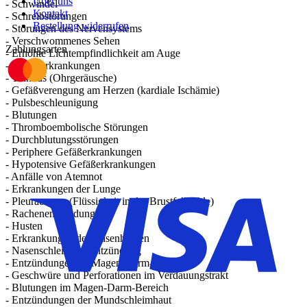
Über uns
- Schwindel
Kontakt
- Schreibstörungen
Bestellung widerrufen
- Störungen des Nervensystems
- Verschwommenes Sehen
Zahlungsarten
- Erhöhte Lichtempfindlichkeit am Auge
- Augenerkrankungen
- Tinnitus (Ohrgeräusche)
- Gefäßverengung am Herzen (kardiale Ischämie)
- Pulsbeschleunigung
- Blutungen
- Thromboembolische Störungen
- Durchblutungsstörungen
- Periphere Gefäßerkrankungen
- Hypotensive Gefäßerkrankungen
- Anfälle von Atemnot
- Erkrankungen der Lunge
- Pleuraerguss (Flüssigkeit in der Brustfellhöhle)
- Rachenentzündung
- Husten
- Erkrankungen der Nasenhöhlen
- Nasenschleimhautentzündung
- Entzündungen im Magen-Darm-Bereich
- Geschwüre und Perforationen im Verdauungstrakt
- Blutungen im Magen-Darm-Bereich
- Entzündungen der Mundschleimhaut