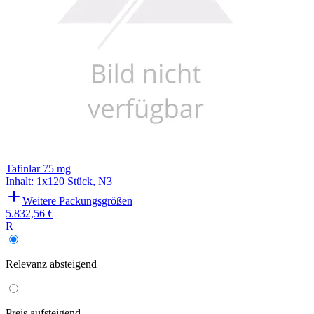
Tafinlar 75 mg
Inhalt
:
1x120 Stück
,
N3
Weitere Packungsgrößen
5.832,56 €
R
Relevanz
absteigend
Preis
aufsteigend