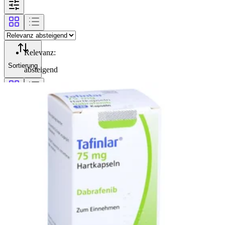
Relevanz
:
Sortierung
absteigend
Filterung