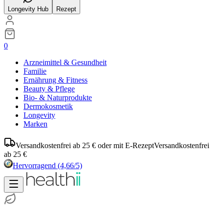
Longevity Hub
Rezept
0
Arzneimittel & Gesundheit
Familie
Ernährung & Fitness
Beauty & Pflege
Bio- & Naturprodukte
Dermokosmetik
Longevity
Marken
Versandkostenfrei ab 25 € oder mit E-Rezept
Versandkostenfrei
ab 25 €
Hervorragend
(4,66/5)