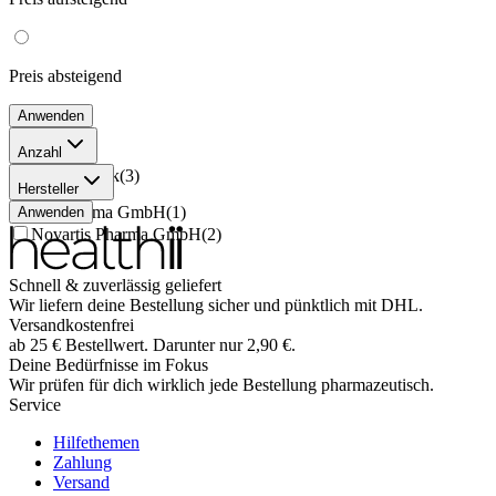
Preis
absteigend
Anwenden
Anzahl
1x120 Stück
(
3
)
Hersteller
CC Pharma GmbH
(
1
)
Anwenden
Novartis Pharma GmbH
(
2
)
Schnell & zuverlässig geliefert
Wir liefern deine Bestellung sicher und
pünktlich
mit
DHL
.
Versandkostenfrei
ab
25
€
Bestellwert. Darunter nur
2,90
€
.
Deine Bedürfnisse im Fokus
Wir prüfen für dich wirklich
jede
Bestellung pharmazeutisch.
Service
Hilfethemen
Zahlung
Versand