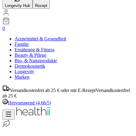
Longevity Hub
Rezept
0
Arzneimittel & Gesundheit
Familie
Ernährung & Fitness
Beauty & Pflege
Bio- & Naturprodukte
Dermokosmetik
Longevity
Marken
Versandkostenfrei ab 25 € oder mit E-Rezept
Versandkostenfrei
ab 25 €
Hervorragend
(4,66/5)