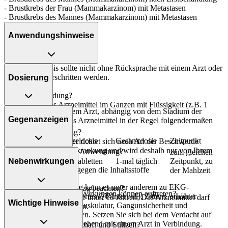
- Brustkrebs der Frau (Mammakarzinom) mit Metastasen
- Brustkrebs des Mannes (Mammakarzinom) mit Metastasen
Anwendungshinweise
Die Gesamtdosis sollte nicht ohne Rücksprache mit einem Arzt oder
Apotheker überschritten werden.
Dosierung
Art der Anwendung?
Nehmen Sie das Arzneimittel im Ganzen mit Flüssigkeit (z.B. 1
In Absprache mit Ihrem Arzt, abhängig von dem Stadium der
Glas Wasser) ein.
Gegenanzeigen
Behandlung, wird das Arzneimittel in der Regel folgendermaßen
dosiert:
Dauer der Anwendung?
Personenkreis
Einzeldosis
Gesamtdosis
Zeitpunkt
Die Anwendungsdauer richtet sich nach Art der Beschwerde
und/oder Dauer der Erkrankung und wird deshalb nur von Ihrem
Was spricht gegen eine Anwendung?
zum gleichen
Arzt bestimmt.
Nebenwirkungen
Erwachsene
1-2 Tabletten
1-mal täglich
Zeitpunkt, zu
- Überempfindlichkeit gegen die Inhaltsstoffe
der Mahlzeit
Überdosierung?
Bei einer Überdosierung kann es unter anderem zu EKG-
Welche Altersgruppe ist zu beachten?
Welche unerwünschten Wirkungen können auftreten?
Veränderungen (verlängertes QT-Intervall), Zittern, erhöhter
- Kinder und Jugendliche unter 18 Jahren: Das Arzneimittel darf
Wichtige Hinweise
Reflexbereitschaft der Muskulatur, Gangunsicherheit und
nicht angewendet werden.
- Wasseransammlung
Schwindelgefühl kommen. Setzen Sie sich bei dem Verdacht auf
- Übelkeit
eine Überdosierung umgehend mit einem Arzt in Verbindung.
Was ist mit Schwangerschaft und Stillzeit?