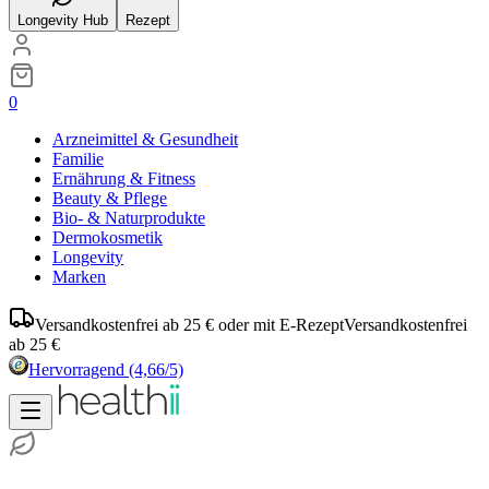
Longevity Hub
Rezept
0
Arzneimittel & Gesundheit
Familie
Ernährung & Fitness
Beauty & Pflege
Bio- & Naturprodukte
Dermokosmetik
Longevity
Marken
Versandkostenfrei ab 25 € oder mit E-Rezept
Versandkostenfrei
ab 25 €
Hervorragend
(4,66/5)