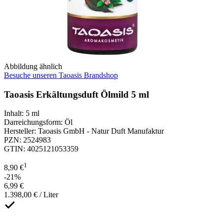
Abbildung ähnlich
Besuche unseren Taoasis Brandshop
Taoasis Erkältungsduft Ölmild 5 ml
Inhalt
:
5 ml
Darreichungsform
:
Öl
Hersteller
:
Taoasis GmbH - Natur Duft Manufaktur
PZN
:
2524983
GTIN
:
4025121053359
1
8,90 €
-21%
6,99 €
1.398,00 € / Liter