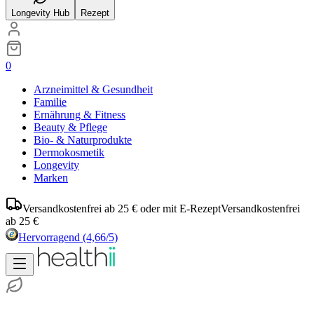
Longevity Hub
Rezept
0
Arzneimittel & Gesundheit
Familie
Ernährung & Fitness
Beauty & Pflege
Bio- & Naturprodukte
Dermokosmetik
Longevity
Marken
Versandkostenfrei ab 25 € oder mit E-Rezept
Versandkostenfrei
ab 25 €
Hervorragend
(4,66/5)