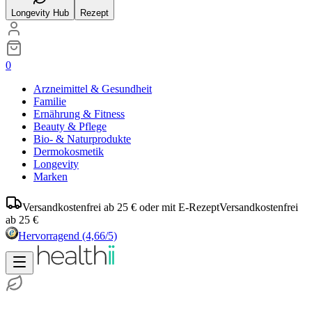
Longevity Hub
Rezept
0
Arzneimittel & Gesundheit
Familie
Ernährung & Fitness
Beauty & Pflege
Bio- & Naturprodukte
Dermokosmetik
Longevity
Marken
Versandkostenfrei ab 25 € oder mit E-Rezept
Versandkostenfrei
ab 25 €
Hervorragend
(4,66/5)