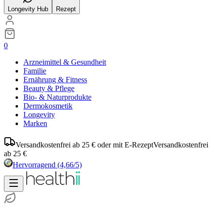
Longevity Hub
Rezept
0
Arzneimittel & Gesundheit
Familie
Ernährung & Fitness
Beauty & Pflege
Bio- & Naturprodukte
Dermokosmetik
Longevity
Marken
Versandkostenfrei ab 25 € oder mit E-Rezept
Versandkostenfrei
ab 25 €
Hervorragend
(4,66/5)