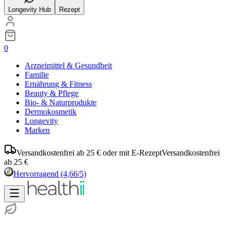
Longevity Hub
Rezept
0
Arzneimittel & Gesundheit
Familie
Ernährung & Fitness
Beauty & Pflege
Bio- & Naturprodukte
Dermokosmetik
Longevity
Marken
Versandkostenfrei ab 25 € oder mit E-Rezept
Versandkostenfrei
ab 25 €
Hervorragend
(4,66/5)