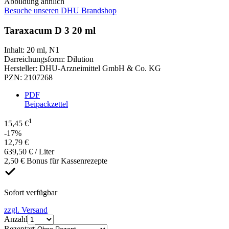
Abbildung ähnlich
Besuche unseren DHU Brandshop
Taraxacum D 3 20 ml
Inhalt
:
20 ml
,
N1
Darreichungsform
:
Dilution
Hersteller
:
DHU-Arzneimittel GmbH & Co. KG
PZN
:
2107268
PDF
Beipackzettel
1
15,45 €
-17%
12,79 €
639,50 € / Liter
2,50 € Bonus für Kassenrezepte
Sofort verfügbar
zzgl. Versand
Anzahl
Rezeptart