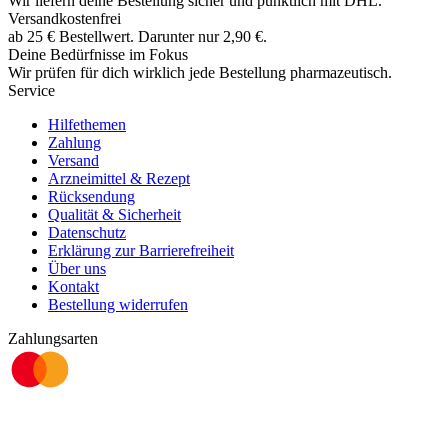
Wir liefern deine Bestellung sicher und
pünktlich
mit
DHL
.
Versandkostenfrei
ab
25
€
Bestellwert. Darunter nur
2,90
€
.
Deine Bedürfnisse im Fokus
Wir prüfen für dich wirklich
jede
Bestellung pharmazeutisch.
Service
Hilfethemen
Zahlung
Versand
Arzneimittel & Rezept
Rücksendung
Qualität & Sicherheit
Datenschutz
Erklärung zur Barrierefreiheit
Über uns
Kontakt
Bestellung widerrufen
Zahlungsarten