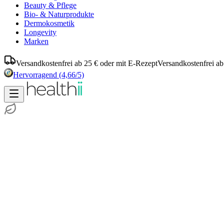
Beauty & Pflege
Bio- & Naturprodukte
Dermokosmetik
Longevity
Marken
Versandkostenfrei ab 25 € oder mit E-Rezept
Versandkostenfrei ab
Hervorragend
(4,66/5)