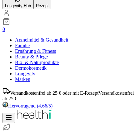
Longevity Hub
Rezept
0
Arzneimittel & Gesundheit
Familie
Ernährung & Fitness
Beauty & Pflege
Bio- & Naturprodukte
Dermokosmetik
Longevity
Marken
Versandkostenfrei ab 25 € oder mit E-Rezept
Versandkostenfrei
ab 25 €
Hervorragend
(4,66/5)