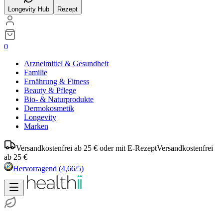
Longevity Hub
Rezept
0
Arzneimittel & Gesundheit
Familie
Ernährung & Fitness
Beauty & Pflege
Bio- & Naturprodukte
Dermokosmetik
Longevity
Marken
Versandkostenfrei ab 25 € oder mit E-Rezept
Versandkostenfrei
ab 25 €
Hervorragend
(4,66/5)