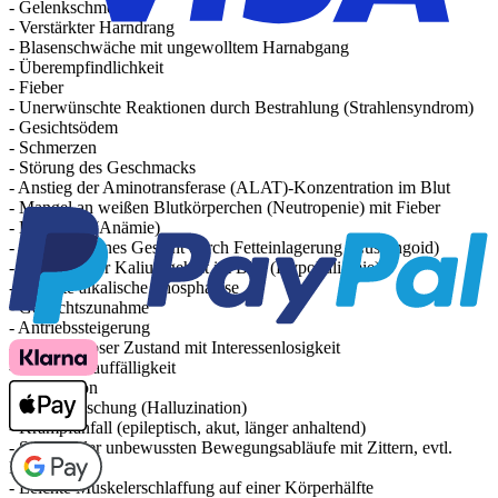
- Gelenkschmerzen
- Verstärkter Harndrang
- Blasenschwäche mit ungewolltem Harnabgang
- Überempfindlichkeit
- Fieber
- Unerwünschte Reaktionen durch Bestrahlung (Strahlensyndrom)
- Gesichtsödem
- Schmerzen
- Störung des Geschmacks
- Anstieg der Aminotransferase (ALAT)-Konzentration im Blut
- Mangel an weißen Blutkörperchen (Neutropenie) mit Fieber
- Blutarmut (Anämie)
- Aufgedunsenes Gesicht durch Fetteinlagerung (Cushingoid)
- Verminderter Kaliumgehalt im Blut (Hypokaliämie)
- Erhöhte alkalische Phosphatase
- Gewichtszunahme
- Antriebssteigerung
- Emotionsloser Zustand mit Interessenlosigkeit
- Verhaltensauffälligkeit
- Depression
- Sinnestäuschung (Halluzination)
- Krampfanfall (epileptisch, akut, länger anhaltend)
- Störung der unbewussten Bewegungsabläufe mit Zittern, evtl.
Fallneigung
- Leichte Muskelerschlaffung auf einer Körperhälfte