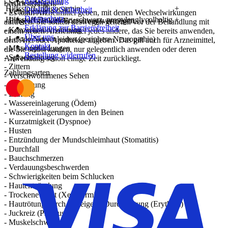
Rücksendung
- Schwindelgefühl
berücksichtigen.
Hilfsstoff Indigocarmin
+
Qualität & Sicherheit
- Verwirrtheit
- Es kann Arzneimittel geben, mit denen Wechselwirkungen
Datenschutz
Hilfsstoff Drucktinte, schwarz, propylenglycolhaltig
+
- Eingeschränktes Erinnerungsvermögen
auftreten. Sie sollten deswegen generell vor der Behandlung mit
Erklärung zur Barrierefreiheit
- Konzentrationsstörung
einem neuen Arzneimittel jedes andere, das Sie bereits anwenden,
Über uns
- Lokale Nervenleiden (periphere Neuropathie)
dem Arzt oder Apotheker angeben. Das gilt auch für Arzneimittel,
Kontakt
- Missempfindungen
die Sie selbst kaufen, nur gelegentlich anwenden oder deren
Bestellung widerrufen
- Sprachstörung
Anwendung schon einige Zeit zurückliegt.
- Zittern
Zahlungsarten
- Verschwommenes Sehen
- Hörstörung
- Blutung
- Wassereinlagerung (Ödem)
- Wassereinlagerungen in den Beinen
- Kurzatmigkeit (Dyspnoe)
- Husten
- Entzündung der Mundschleimhaut (Stomatitis)
- Durchfall
- Bauchschmerzen
- Verdauungsbeschwerden
- Schwierigkeiten beim Schlucken
- Hautentzündung
- Trockene Haut (Xerodermie)
- Hautrötung durch gesteigerte Durchblutung (Erythem)
- Juckreiz (Pruritus)
- Muskelschwäche