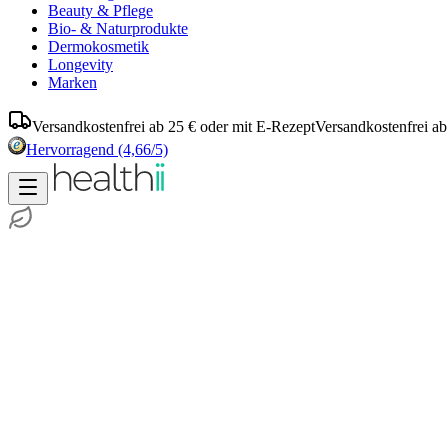
Beauty & Pflege
Bio- & Naturprodukte
Dermokosmetik
Longevity
Marken
Versandkostenfrei ab 25 € oder mit E-Rezept
Versandkostenfrei ab
Hervorragend
(4,66/5)