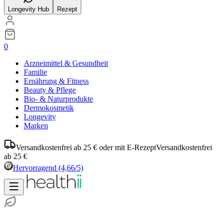
Longevity Hub
Rezept
0
Arzneimittel & Gesundheit
Familie
Ernährung & Fitness
Beauty & Pflege
Bio- & Naturprodukte
Dermokosmetik
Longevity
Marken
Versandkostenfrei ab 25 € oder mit E-Rezept
Versandkostenfrei
ab 25 €
Hervorragend
(4,66/5)