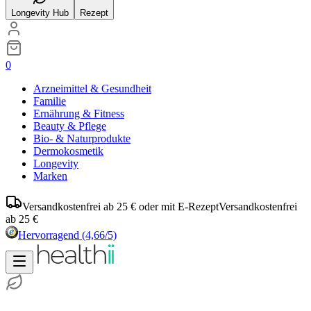
Longevity Hub
Rezept
0
Arzneimittel & Gesundheit
Familie
Ernährung & Fitness
Beauty & Pflege
Bio- & Naturprodukte
Dermokosmetik
Longevity
Marken
Versandkostenfrei ab 25 € oder mit E-Rezept
Versandkostenfrei
ab 25 €
Hervorragend
(4,66/5)