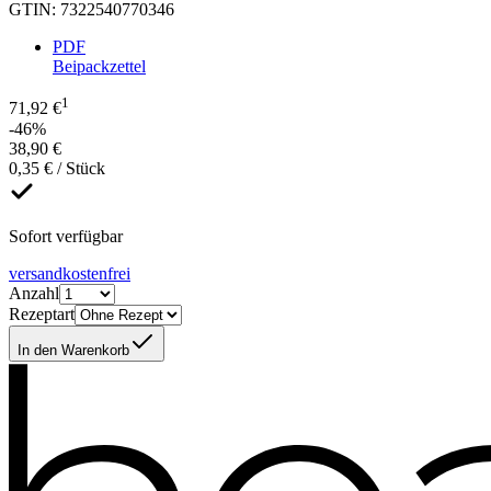
GTIN
:
7322540770346
PDF
Beipackzettel
1
71,92 €
-46%
38,90 €
0,35 € / Stück
Sofort verfügbar
versandkostenfrei
Anzahl
Rezeptart
In den Warenkorb