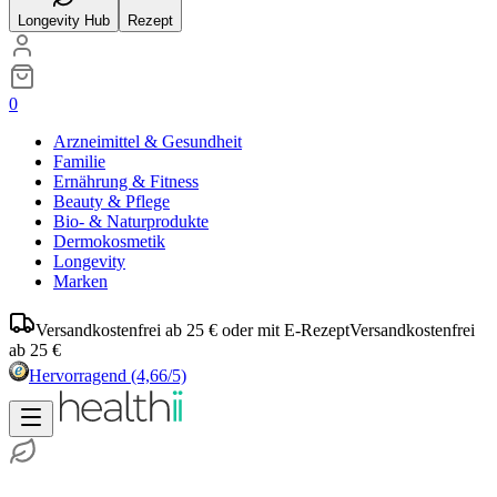
Longevity Hub
Rezept
0
Arzneimittel & Gesundheit
Familie
Ernährung & Fitness
Beauty & Pflege
Bio- & Naturprodukte
Dermokosmetik
Longevity
Marken
Versandkostenfrei ab 25 € oder mit E-Rezept
Versandkostenfrei
ab 25 €
Hervorragend
(4,66/5)