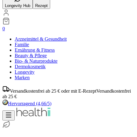
Longevity Hub
Rezept
0
Arzneimittel & Gesundheit
Familie
Ernährung & Fitness
Beauty & Pflege
Bio- & Naturprodukte
Dermokosmetik
Longevity
Marken
Versandkostenfrei ab 25 € oder mit E-Rezept
Versandkostenfrei
ab 25 €
Hervorragend
(4,66/5)