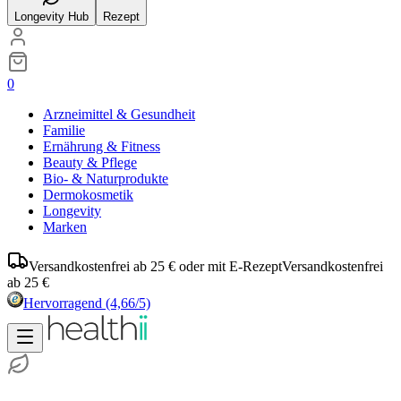
Longevity Hub
Rezept
0
Arzneimittel & Gesundheit
Familie
Ernährung & Fitness
Beauty & Pflege
Bio- & Naturprodukte
Dermokosmetik
Longevity
Marken
Versandkostenfrei ab 25 € oder mit E-Rezept
Versandkostenfrei
ab 25 €
Hervorragend
(4,66/5)