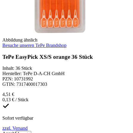
Abbildung ähnlich
Besuche unseren TePe Brandshop
TePe EasyPick XS/S orange 36 Stück
Inhalt
:
36 Stück
Hersteller
:
TePe D-A-CH GmbH
PZN
:
10731992
GTIN
:
7317400017303
4,51 €
0,13 € / Stück
Sofort verfügbar
zzgl. Versand