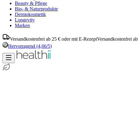
Beauty & Pflege
Bio- & Naturprodukte
Dermokosmetik
Longevity
Marken
Versandkostenfrei ab 25 € oder mit E-Rezept
Versandkostenfrei ab
Hervorragend
(4,66/5)