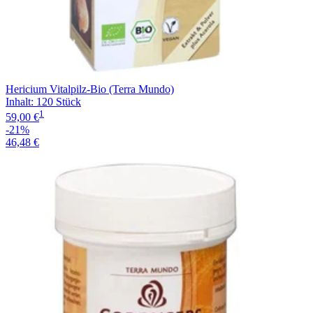
Hericium Vitalpilz-Bio (Terra Mundo)
Inhalt
:
120 Stück
1
59,00 €
-21%
46,48 €