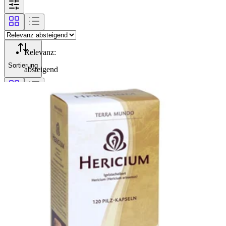
Relevanz
:
Sortierung
absteigend
Filterung