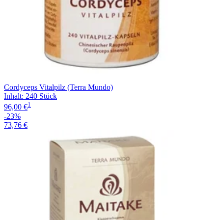
Cordyceps Vitalpilz (Terra Mundo)
Inhalt
:
240 Stück
1
96,00 €
-23%
73,76 €