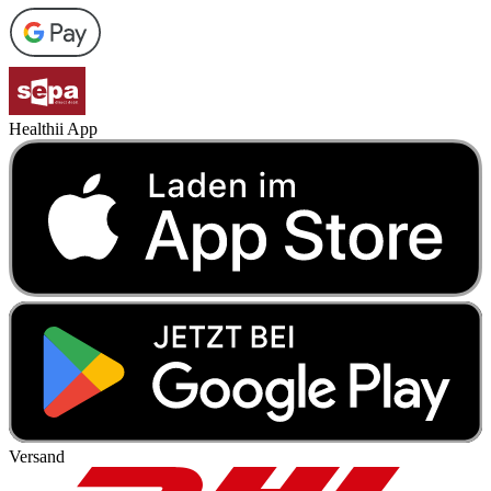
Healthii App
Versand