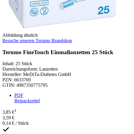
Abbildung ähnlich
Besuche unseren Terumo Brandshop
Terumo FineTouch Einmallanzetten 25 Stück
Inhalt
:
25 Stück
Darreichungsform
:
Lanzetten
Hersteller
:
MeDiTa-Diabetes GmbH
PZN
:
6633769
GTIN
:
4987350775795
PDF
Beipackzettel
1
3,85 €
3,59 €
0,14 € / Stück