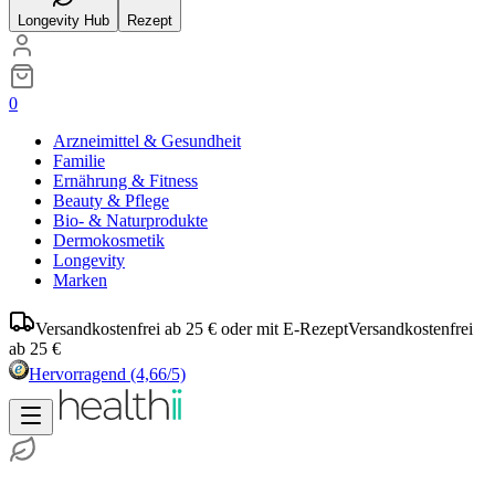
Longevity Hub
Rezept
0
Arzneimittel & Gesundheit
Familie
Ernährung & Fitness
Beauty & Pflege
Bio- & Naturprodukte
Dermokosmetik
Longevity
Marken
Versandkostenfrei ab 25 € oder mit E-Rezept
Versandkostenfrei
ab 25 €
Hervorragend
(4,66/5)