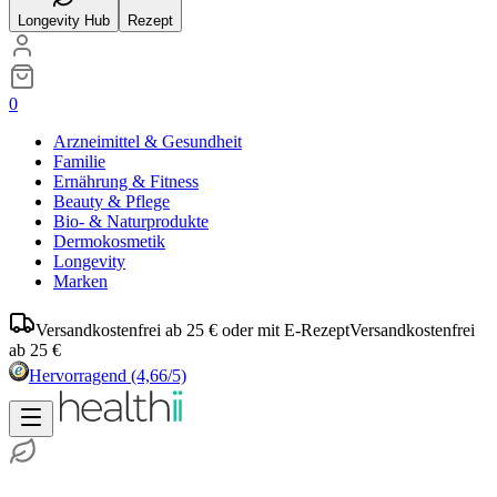
Longevity Hub
Rezept
0
Arzneimittel & Gesundheit
Familie
Ernährung & Fitness
Beauty & Pflege
Bio- & Naturprodukte
Dermokosmetik
Longevity
Marken
Versandkostenfrei ab 25 € oder mit E-Rezept
Versandkostenfrei
ab 25 €
Hervorragend
(4,66/5)