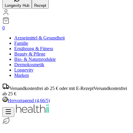
Longevity Hub
Rezept
0
Arzneimittel & Gesundheit
Familie
Ernährung & Fitness
Beauty & Pflege
Bio- & Naturprodukte
Dermokosmetik
Longevity
Marken
Versandkostenfrei ab 25 € oder mit E-Rezept
Versandkostenfrei
ab 25 €
Hervorragend
(4,66/5)