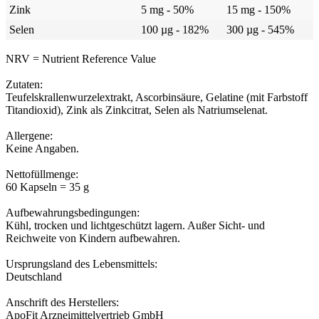
Zink
5 mg - 50%
15 mg - 150%
Selen
100 µg - 182%
300 µg - 545%
NRV = Nutrient Reference Value
Zutaten:
Teufelskrallenwurzelextrakt, Ascorbinsäure, Gelatine (mit Farbstoff
Titandioxid), Zink als Zinkcitrat, Selen als Natriumselenat.
Allergene:
Keine Angaben.
Nettofüllmenge:
60 Kapseln = 35 g
Aufbewahrungsbedingungen:
Kühl, trocken und lichtgeschützt lagern. Außer Sicht- und
Reichweite von Kindern aufbewahren.
Ursprungsland des Lebensmittels:
Deutschland
Anschrift des Herstellers:
ApoFit Arzneimittelvertrieb GmbH