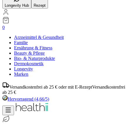
Longevity Hub
Rezept
0
Arzneimittel & Gesundheit
Familie
Ernährung & Fitness
Beauty & Pflege
Bio- & Naturprodukte
Dermokosmetik
Longevity
Marken
Versandkostenfrei ab 25 € oder mit E-Rezept
Versandkostenfrei
ab 25 €
Hervorragend
(4,66/5)