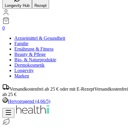
Longevity Hub
Rezept
0
Arzneimittel & Gesundheit
Familie
Ernährung & Fitness
Beauty & Pflege
Bio- & Naturprodukte
Dermokosmetik
Longevity
Marken
Versandkostenfrei ab 25 € oder mit E-Rezept
Versandkostenfrei
ab 25 €
Hervorragend
(4,66/5)