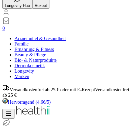
Longevity Hub
Rezept
0
Arzneimittel & Gesundheit
Familie
Ernährung & Fitness
Beauty & Pflege
Bio- & Naturprodukte
Dermokosmetik
Longevity
Marken
Versandkostenfrei ab 25 € oder mit E-Rezept
Versandkostenfrei
ab 25 €
Hervorragend
(4,66/5)