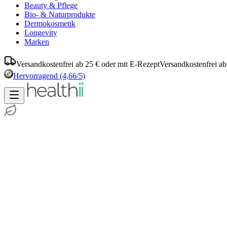
Beauty & Pflege
Bio- & Naturprodukte
Dermokosmetik
Longevity
Marken
Versandkostenfrei ab 25 € oder mit E-Rezept
Versandkostenfrei ab
Hervorragend
(4,66/5)