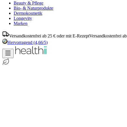
Beauty & Pflege
Bio- & Naturprodukte
Dermokosmetik
Longevity
Marken
Versandkostenfrei ab 25 € oder mit E-Rezept
Versandkostenfrei ab
Hervorragend
(4,66/5)