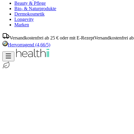
Beauty & Pflege
Bio- & Naturprodukte
Dermokosmetik
Longevity
Marken
Versandkostenfrei ab 25 € oder mit E-Rezept
Versandkostenfrei ab
Hervorragend
(4,66/5)