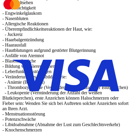
- Doppeltsehen
- Kurzsichtigkeit
- Engwinkelglaukom
- Nasenbluten
- Allergische Reaktionen
- Überempfindlichkeitsreaktionen der Haut, wie:
- Juckreiz
- Haarbalgentzündung
- Haarausfall
- Hautblutungen aufgrund gestörter Blutgerinnung
- Anfälle von Atemnot
- Blasenschwäche
- Bildung von Nierensteinen
- Leberfunktionsstörungen
- Veränderung des Blutbildes, wie:
- Anämie (Blutarmut)
- Thrombozytopenie (Verminderung der Anzahl der Blutplättchen)
- Leukopenie (Verminderung der Anzahl der weißen
Blutkörperchen), erste Anzeichen können Halsschmerzen oder
Fieber sein: Wenden Sie sich bei Auftreten solcher Anzeichen sofort
an Ihren Arzt.
- Menstruationsstörung
- Potenzschwäche
- Libidoabnahme (Abnahme der Lust zum Geschlechtsverkehr)
- Knochenschmerzen