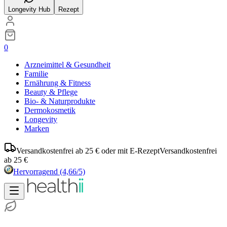
Longevity Hub
Rezept
0
Arzneimittel & Gesundheit
Familie
Ernährung & Fitness
Beauty & Pflege
Bio- & Naturprodukte
Dermokosmetik
Longevity
Marken
Versandkostenfrei ab 25 € oder mit E-Rezept
Versandkostenfrei
ab 25 €
Hervorragend
(4,66/5)