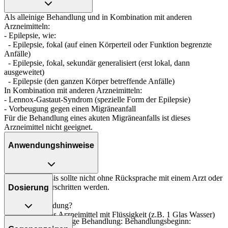
Als alleinige Behandlung und in Kombination mit anderen
Arzneimitteln:
- Epilepsie, wie:
- Epilepsie, fokal (auf einen Körperteil oder Funktion begrenzte
Anfälle)
- Epilepsie, fokal, sekundär generalisiert (erst lokal, dann
ausgeweitet)
- Epilepsie (den ganzen Körper betreffende Anfälle)
In Kombination mit anderen Arzneimitteln:
- Lennox-Gastaut-Syndrom (spezielle Form der Epilepsie)
- Vorbeugung gegen einen Migräneanfall
Für die Behandlung eines akuten Migräneanfalls ist dieses
Arzneimittel nicht geeignet.
Anwendungshinweise
Die Gesamtdosis sollte nicht ohne Rücksprache mit einem Arzt oder
Apotheker überschritten werden.
Dosierung
Art der Anwendung?
Nehmen Sie das Arzneimittel mit Flüssigkeit (z.B. 1 Glas Wasser)
Epilepsie - als alleinige Behandlung: Behandlungsbeginn:
ein.