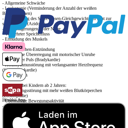
- Allgemeine Schwäche
- Leukopenie (Verminderung der Anzahl der weißen
Blutkörperchen)
- Verschiebung des Säure-Basen-Gleichgewichts im Blut zur
saueren Seite (Azidose)
- Kalkablagerungen in der Niere
- Vermehrter Speichelfluss
- Ermüdung des Muskels
- Husten
- Nasen-Rachen-Entzündung
- Psychische Übererregung mit motorischer Unruhe
- Langsamer Puls (Bradykardie)
- Herzrhythmusstörung mit verlangsamter Herzfrequenz
(Sinusbradykardie)
- Herzklopfen
Zusätzlich bei Kindern ab 2 Jahren:
- Blutbildungsstörung mit mehr weißen Blutkörperchen
(Eosinophilie)
Healthii App
- Übermäßige Bewegungsaktivität
- Überwärmung
- Fieber
- Lernschwierigkeiten
Bemerken Sie eine Befindlichkeitsstörung oder Veränderung