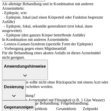
Als alleinige Behandlung und in Kombination mit anderen
Arzneimitteln:
- Epilepsie, wie:
- Epilepsie, fokal (auf einen Körperteil oder Funktion begrenzte
Anfälle)
- Epilepsie, fokal, sekundär generalisiert (erst lokal, dann
ausgeweitet)
- Epilepsie (den ganzen Körper betreffende Anfälle)
In Kombination mit anderen Arzneimitteln:
- Lennox-Gastaut-Syndrom (spezielle Form der Epilepsie)
- Vorbeugung gegen einen Migräneanfall
Für die Behandlung eines akuten Anfalls ist dieses Arzneimittel
nicht geeignet.
Anwendungshinweise
Die Gesamtdosis sollte nicht ohne Rücksprache mit einem Arzt oder
Apotheker überschritten werden.
Dosierung
Art der Anwendung?
Nehmen Sie das Arzneimittel mit Flüssigkeit (z.B. 1 Glas Wasser)
Epilepsie - als alleinige Behandlung: Folgebehandlung:
ein.
Gegenanzeigen
Personenkreis
Einzeldosis
Gesamtdosis
Zeitpunkt