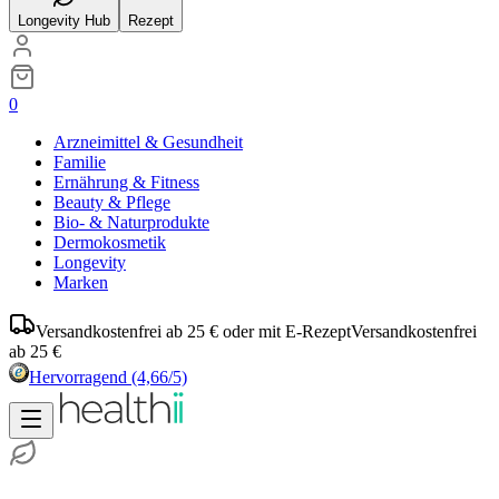
Longevity Hub
Rezept
0
Arzneimittel & Gesundheit
Familie
Ernährung & Fitness
Beauty & Pflege
Bio- & Naturprodukte
Dermokosmetik
Longevity
Marken
Versandkostenfrei ab 25 € oder mit E-Rezept
Versandkostenfrei
ab 25 €
Hervorragend
(4,66/5)