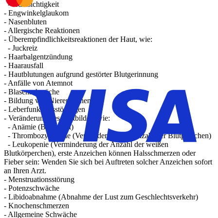
- Kurzsichtigkeit
- Engwinkelglaukom
- Nasenbluten
- Allergische Reaktionen
- Überempfindlichkeitsreaktionen der Haut, wie:
- Juckreiz
- Haarbalgentzündung
- Haarausfall
- Hautblutungen aufgrund gestörter Blutgerinnung
- Anfälle von Atemnot
- Blasenschwäche
- Bildung von Nierensteinen
- Leberfunktionsstörungen
- Veränderung des Blutbildes, wie:
- Anämie (Blutarmut)
- Thrombozytopenie (Verminderung der Anzahl der Blutplättchen)
- Leukopenie (Verminderung der Anzahl der weißen
Blutkörperchen), erste Anzeichen können Halsschmerzen oder
Fieber sein: Wenden Sie sich bei Auftreten solcher Anzeichen sofort
an Ihren Arzt.
- Menstruationsstörung
- Potenzschwäche
- Libidoabnahme (Abnahme der Lust zum Geschlechtsverkehr)
- Knochenschmerzen
- Allgemeine Schwäche