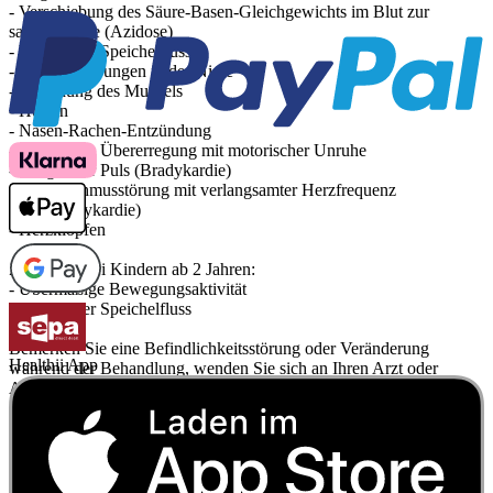
- Verschiebung des Säure-Basen-Gleichgewichts im Blut zur
saueren Seite (Azidose)
- Vermehrter Speichelfluss
- Kalkablagerungen in der Niere
- Ermüdung des Muskels
- Husten
- Nasen-Rachen-Entzündung
- Psychische Übererregung mit motorischer Unruhe
- Langsamer Puls (Bradykardie)
- Herzrhythmusstörung mit verlangsamter Herzfrequenz
(Sinusbradykardie)
- Herzklopfen
Zusätzlich bei Kindern ab 2 Jahren:
- Übermäßige Bewegungsaktivität
- Vermehrter Speichelfluss
Bemerken Sie eine Befindlichkeitsstörung oder Veränderung
Healthii App
während der Behandlung, wenden Sie sich an Ihren Arzt oder
Apotheker.
Für die Information an dieser Stelle werden vor allem
Nebenwirkungen berücksichtigt, die bei mindestens einem von
1.000 behandelten Patienten auftreten.