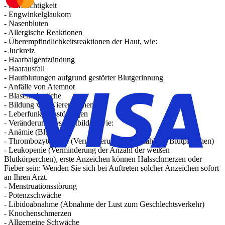
- Kurzsichtigkeit
- Engwinkelglaukom
- Nasenbluten
- Allergische Reaktionen
- Überempfindlichkeitsreaktionen der Haut, wie:
- Juckreiz
- Haarbalgentzündung
- Haarausfall
- Hautblutungen aufgrund gestörter Blutgerinnung
- Anfälle von Atemnot
- Blasenschwäche
- Bildung von Nierensteinen
- Leberfunktionsstörungen
- Veränderung des Blutbildes, wie:
- Anämie (Blutarmut)
- Thrombozytopenie (Verminderung der Anzahl der Blutplättchen)
- Leukopenie (Verminderung der Anzahl der weißen
Blutkörperchen), erste Anzeichen können Halsschmerzen oder
Fieber sein: Wenden Sie sich bei Auftreten solcher Anzeichen sofort
an Ihren Arzt.
- Menstruationsstörung
- Potenzschwäche
- Libidoabnahme (Abnahme der Lust zum Geschlechtsverkehr)
- Knochenschmerzen
- Allgemeine Schwäche