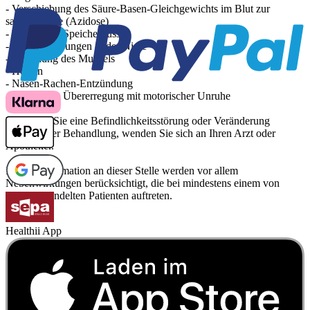
- Verschiebung des Säure-Basen-Gleichgewichts im Blut zur
saueren Seite (Azidose)
- Vermehrter Speichelfluss
- Kalkablagerungen in der Niere
- Ermüdung des Muskels
- Husten
- Nasen-Rachen-Entzündung
- Psychische Übererregung mit motorischer Unruhe
Bemerken Sie eine Befindlichkeitsstörung oder Veränderung
während der Behandlung, wenden Sie sich an Ihren Arzt oder
Apotheker.
Für die Information an dieser Stelle werden vor allem
Nebenwirkungen berücksichtigt, die bei mindestens einem von
1.000 behandelten Patienten auftreten.
Healthii App