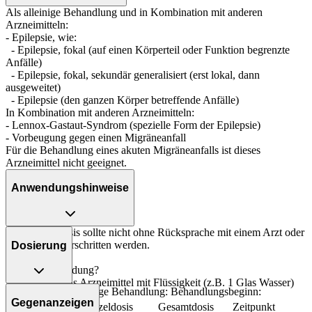
Als alleinige Behandlung und in Kombination mit anderen
Arzneimitteln:
- Epilepsie, wie:
- Epilepsie, fokal (auf einen Körperteil oder Funktion begrenzte
Anfälle)
- Epilepsie, fokal, sekundär generalisiert (erst lokal, dann
ausgeweitet)
- Epilepsie (den ganzen Körper betreffende Anfälle)
In Kombination mit anderen Arzneimitteln:
- Lennox-Gastaut-Syndrom (spezielle Form der Epilepsie)
- Vorbeugung gegen einen Migräneanfall
Für die Behandlung eines akuten Migräneanfalls ist dieses
Arzneimittel nicht geeignet.
Anwendungshinweise
Die Gesamtdosis sollte nicht ohne Rücksprache mit einem Arzt oder
Apotheker überschritten werden.
Dosierung
Art der Anwendung?
Nehmen Sie das Arzneimittel mit Flüssigkeit (z.B. 1 Glas Wasser)
Epilepsie - als alleinige Behandlung: Behandlungsbeginn:
ein.
Gegenanzeigen
Personenkreis
Einzeldosis
Gesamtdosis
Zeitpunkt