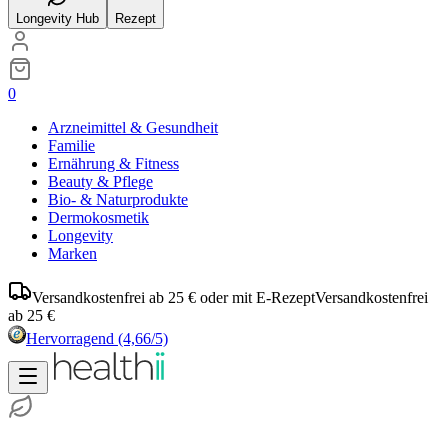
Longevity Hub
Rezept
0
Arzneimittel & Gesundheit
Familie
Ernährung & Fitness
Beauty & Pflege
Bio- & Naturprodukte
Dermokosmetik
Longevity
Marken
Versandkostenfrei ab 25 € oder mit E-Rezept
Versandkostenfrei
ab 25 €
Hervorragend
(4,66/5)