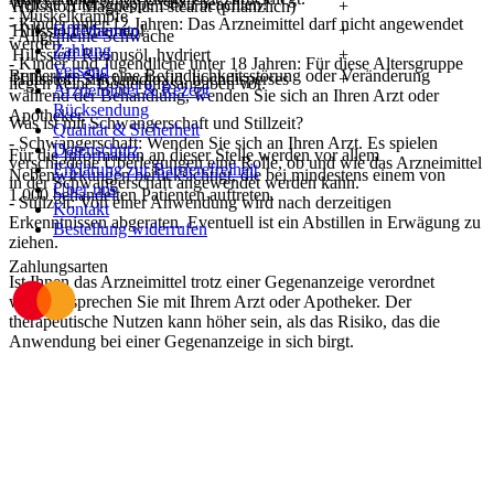
Welche Altersgruppe ist zu beachten?
Hilfsstoff Magnesium stearat (pflanzlich)
+
- Muskelkrämpfe
- Kinder unter 12 Jahren: Das Arzneimittel darf nicht angewendet
Hilfsstoff Mannitol
Hilfethemen
+
- Allgemeine Schwäche
werden.
Zahlung
Hilfsstoff Rizinusöl, hydriert
+
- Kinder und Jugendliche unter 18 Jahren: Für diese Altersgruppe
Versand
Bemerken Sie eine Befindlichkeitsstörung oder Veränderung
Hilfsstoff Siliciumdioxid, hochdisperses
+
liegen keine Dosierungsangaben vor.
Arzneimittel & Rezept
während der Behandlung, wenden Sie sich an Ihren Arzt oder
Rücksendung
Apotheker.
Was ist mit Schwangerschaft und Stillzeit?
Qualität & Sicherheit
- Schwangerschaft: Wenden Sie sich an Ihren Arzt. Es spielen
Datenschutz
Für die Information an dieser Stelle werden vor allem
verschiedene Überlegungen eine Rolle, ob und wie das Arzneimittel
Erklärung zur Barrierefreiheit
Nebenwirkungen berücksichtigt, die bei mindestens einem von
in der Schwangerschaft angewendet werden kann.
Über uns
1.000 behandelten Patienten auftreten.
- Stillzeit: Von einer Anwendung wird nach derzeitigen
Kontakt
Erkenntnissen abgeraten. Eventuell ist ein Abstillen in Erwägung zu
Bestellung widerrufen
ziehen.
Zahlungsarten
Ist Ihnen das Arzneimittel trotz einer Gegenanzeige verordnet
worden, sprechen Sie mit Ihrem Arzt oder Apotheker. Der
therapeutische Nutzen kann höher sein, als das Risiko, das die
Anwendung bei einer Gegenanzeige in sich birgt.