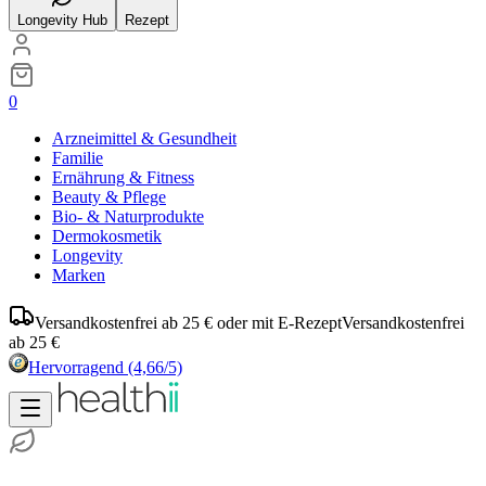
Longevity Hub
Rezept
0
Arzneimittel & Gesundheit
Familie
Ernährung & Fitness
Beauty & Pflege
Bio- & Naturprodukte
Dermokosmetik
Longevity
Marken
Versandkostenfrei ab 25 € oder mit E-Rezept
Versandkostenfrei
ab 25 €
Hervorragend
(4,66/5)