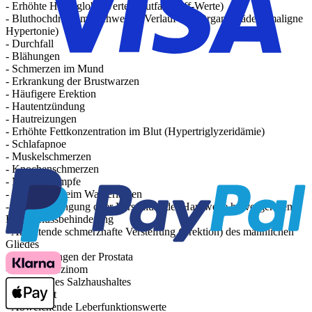
- Erhöhte Hämoglobinwerte (Blutfarbstoff-Werte)
- Bluthochdruck mit schwerem Verlauf und Organschäden (maligne
Hypertonie)
- Durchfall
- Blähungen
- Schmerzen im Mund
- Erkrankung der Brustwarzen
- Häufigere Erektion
- Hautentzündung
- Hautreizungen
- Erhöhte Fettkonzentration im Blut (Hypertriglyzeridämie)
- Schlafapnoe
- Muskelschmerzen
- Knochenschmerzen
- Muskelkrämpfe
- Störungen beim Wasserlassen
- Durch Verengung oder Verschluss der Harnwege hervorgerufene
Harnabflussbehinderung
- Anhaltende schmerzhafte Versteifung (Erektion) des männlichen
Gliedes
- Veränderungen der Prostata
- Prostatakarzinom
- Störung des Salzhaushaltes
- Gelbsucht
- Abweichende Leberfunktionswerte