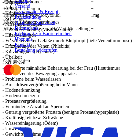
Zahlung
Hilfsstoff Carbomer
+
- Depression
Versand
- Angst
Hilfsstoff Trolamin
+
Arzneimittel & Rezept
- Kopfschmerzen
Hilfsstoff Butylhydroxytoluol
1mg
Rücksendung
- Schwindel
Hilfsstoff Wasser, gereinigtes
+
Qualität & Sicherheit
- Missempfindungen
Datenschutz
Hilfsstoff Salzsäure zur pH-Wert-Einstellung
+
- Gefäßerweiterung (Vasodilatation)
Erklärung zur Barrierefreiheit
- Hitzewallungen
Über uns
- Verschluss tiefer Gefäße durch Blutpfropf (tiefe Venenthrombose)
Kontakt
- Entzündung der Venen (Phlebitis)
Bestellung widerrufen
- Kurzatmigkeit (Dyspnoe)
- Übelkeit
Zahlungsarten
- Schwitzen
- Vermehrte männliche Behaarung bei der Frau (Hirsutismus)
- Schmerzen des Bewegungsapparates
- Probleme beim Wasserlassen
- Brustdrüsenvergrößerung beim Mann
- Hodenerkrankung
- Hodenschmerzen
- Prostatavergrößerung
- Verminderte Anzahl an Spermien
- Gutartig vergrößerte Prostata (benigne Prostatahyperplasie)
- Kraftlosigkeit bzw. Schwäche
- Wassereinlagerung (Ödem)
- Unwohlsein
- Gewichtszunahme