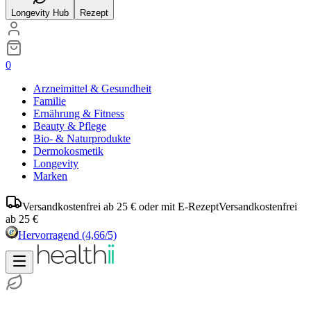
Longevity Hub
Rezept
0
Arzneimittel & Gesundheit
Familie
Ernährung & Fitness
Beauty & Pflege
Bio- & Naturprodukte
Dermokosmetik
Longevity
Marken
Versandkostenfrei ab 25 € oder mit E-Rezept
Versandkostenfrei
ab 25 €
Hervorragend
(4,66/5)