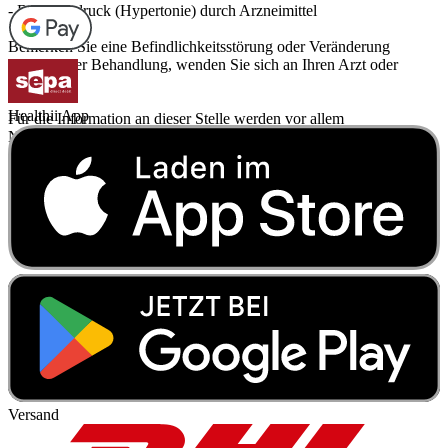
- Bluthochdruck (Hypertonie) durch Arzneimittel
Bemerken Sie eine Befindlichkeitsstörung oder Veränderung
während der Behandlung, wenden Sie sich an Ihren Arzt oder
Apotheker.
Healthii App
Für die Information an dieser Stelle werden vor allem
Nebenwirkungen berücksichtigt, die bei mindestens einem von
1.000 behandelten Patienten auftreten.
Versand