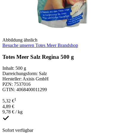
Abbildung ähnlich
Besuche unseren Totes Meer Brandshop
Totes Meer Salz Regina 500 g
Inhalt
:
500 g
Darreichungsform
:
Salz
Hersteller
:
Axisis GmbH
PZN
:
7537016
GTIN
:
4068400011299
1
5,32 €
4,89 €
9,78 € / kg
Sofort verfügbar