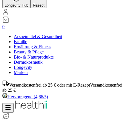
Longevity Hub
Rezept
0
Arzneimittel & Gesundheit
Familie
Ernährung & Fitness
Beauty & Pflege
Bio- & Naturprodukte
Dermokosmetik
Longevity
Marken
Versandkostenfrei ab 25 € oder mit E-Rezept
Versandkostenfrei
ab 25 €
Hervorragend
(4,66/5)