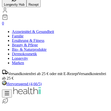
Longevity Hub
Rezept
0
Arzneimittel & Gesundheit
Familie
Ernährung & Fitness
Beauty & Pflege
Bio- & Naturprodukte
Dermokosmetik
Longevity
Marken
Versandkostenfrei ab 25 € oder mit E-Rezept
Versandkostenfrei
ab 25 €
Hervorragend
(4,66/5)