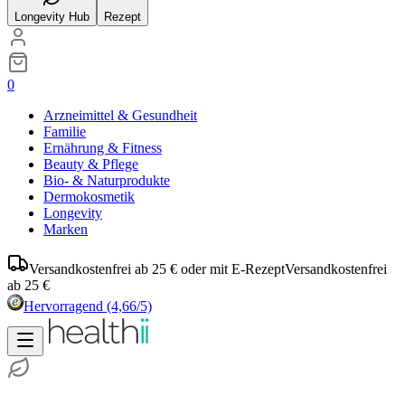
Longevity Hub
Rezept
0
Arzneimittel & Gesundheit
Familie
Ernährung & Fitness
Beauty & Pflege
Bio- & Naturprodukte
Dermokosmetik
Longevity
Marken
Versandkostenfrei ab 25 € oder mit E-Rezept
Versandkostenfrei
ab 25 €
Hervorragend
(4,66/5)