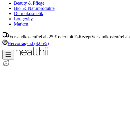
Beauty & Pflege
Bio- & Naturprodukte
Dermokosmetik
Longevity
Marken
Versandkostenfrei ab 25 € oder mit E-Rezept
Versandkostenfrei ab
Hervorragend
(4,66/5)