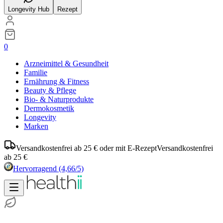
Longevity Hub
Rezept
0
Arzneimittel & Gesundheit
Familie
Ernährung & Fitness
Beauty & Pflege
Bio- & Naturprodukte
Dermokosmetik
Longevity
Marken
Versandkostenfrei ab 25 € oder mit E-Rezept
Versandkostenfrei
ab 25 €
Hervorragend
(4,66/5)