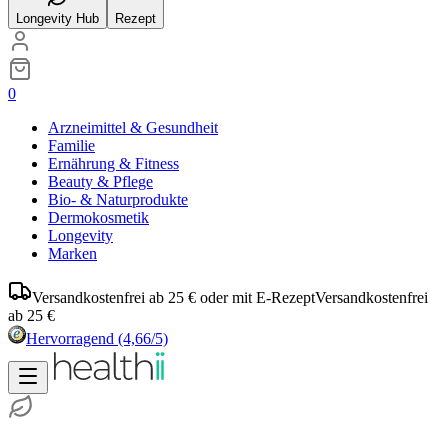
Longevity Hub
Rezept
0
Arzneimittel & Gesundheit
Familie
Ernährung & Fitness
Beauty & Pflege
Bio- & Naturprodukte
Dermokosmetik
Longevity
Marken
Versandkostenfrei ab 25 € oder mit E-Rezept
Versandkostenfrei
ab 25 €
Hervorragend
(4,66/5)