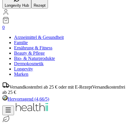
Longevity Hub
Rezept
0
Arzneimittel & Gesundheit
Familie
Ernährung & Fitness
Beauty & Pflege
Bio- & Naturprodukte
Dermokosmetik
Longevity
Marken
Versandkostenfrei ab 25 € oder mit E-Rezept
Versandkostenfrei
ab 25 €
Hervorragend
(4,66/5)