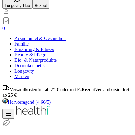
Longevity Hub
Rezept
0
Arzneimittel & Gesundheit
Familie
Ernährung & Fitness
Beauty & Pflege
Bio- & Naturprodukte
Dermokosmetik
Longevity
Marken
Versandkostenfrei ab 25 € oder mit E-Rezept
Versandkostenfrei
ab 25 €
Hervorragend
(4,66/5)