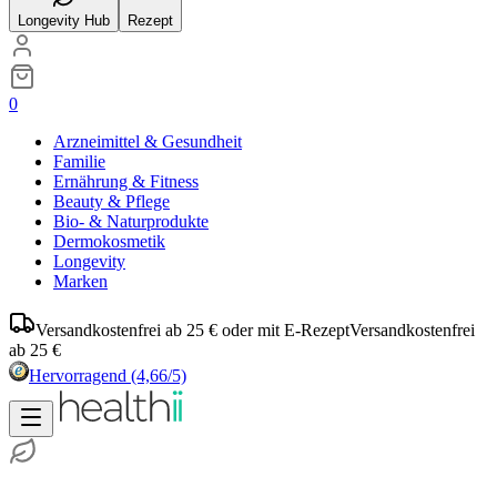
Longevity Hub
Rezept
0
Arzneimittel & Gesundheit
Familie
Ernährung & Fitness
Beauty & Pflege
Bio- & Naturprodukte
Dermokosmetik
Longevity
Marken
Versandkostenfrei ab 25 € oder mit E-Rezept
Versandkostenfrei
ab 25 €
Hervorragend
(4,66/5)