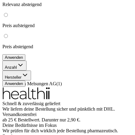
Relevanz
absteigend
Preis
aufsteigend
Preis
absteigend
Anwenden
Anzahl
1 Stück
(
1
)
Hersteller
B. Braun Melsungen AG
(
1
)
Anwenden
Schnell & zuverlässig geliefert
Wir liefern deine Bestellung sicher und
pünktlich
mit
DHL
.
Versandkostenfrei
ab
25
€
Bestellwert. Darunter nur
2,90
€
.
Deine Bedürfnisse im Fokus
Wir prüfen für dich wirklich
jede
Bestellung pharmazeutisch.