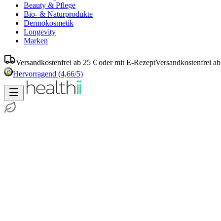
Beauty & Pflege
Bio- & Naturprodukte
Dermokosmetik
Longevity
Marken
Versandkostenfrei ab 25 € oder mit E-Rezept
Versandkostenfrei ab
Hervorragend
(4,66/5)