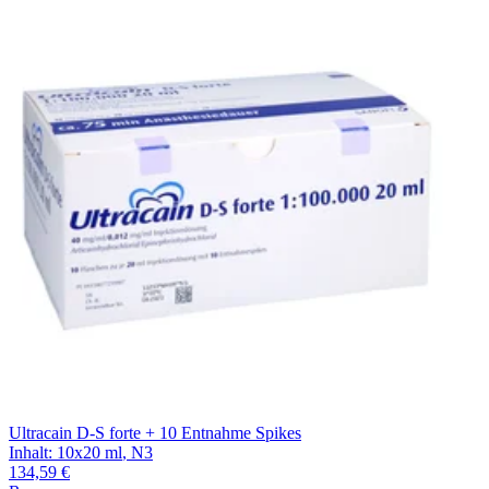
Filterung
Ultracain D-S forte + 10 Entnahme Spikes
Inhalt
:
10x20 ml
,
N3
134,59 €