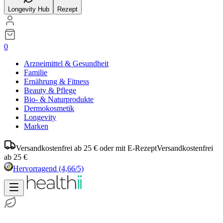
Longevity Hub
Rezept
0
Arzneimittel & Gesundheit
Familie
Ernährung & Fitness
Beauty & Pflege
Bio- & Naturprodukte
Dermokosmetik
Longevity
Marken
Versandkostenfrei ab 25 € oder mit E-Rezept
Versandkostenfrei
ab 25 €
Hervorragend
(4,66/5)