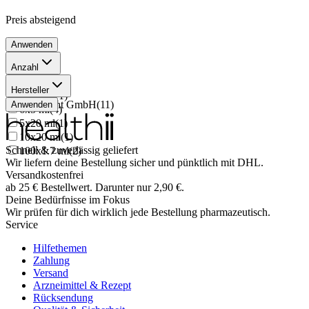
Preis
absteigend
Anwenden
Anzahl
5x50 ml
(
2
)
Hersteller
96x2 ml
(
1
)
Septodont GmbH
(
11
)
Anwenden
6x5 ml
(
4
)
5x20 ml
(
1
)
10x20 ml
(
1
)
Schnell & zuverlässig geliefert
100x1.7 ml
(
2
)
Wir liefern deine Bestellung sicher und
pünktlich
mit
DHL
.
Versandkostenfrei
ab
25
€
Bestellwert. Darunter nur
2,90
€
.
Deine Bedürfnisse im Fokus
Wir prüfen für dich wirklich
jede
Bestellung pharmazeutisch.
Service
Hilfethemen
Zahlung
Versand
Arzneimittel & Rezept
Rücksendung