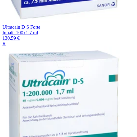
Ultracain D S Forte
Inhalt
:
100x1.7 ml
130,59 €
R