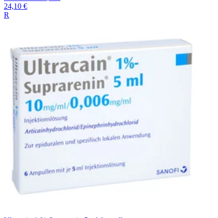
24,10 €
R