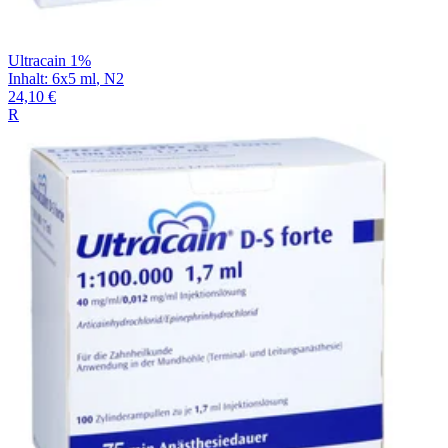
Ultracain 1%
Inhalt
:
6x5 ml
,
N2
24,10 €
R