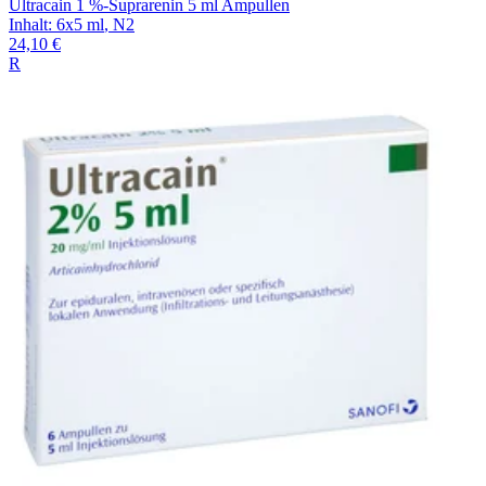
Ultracain 1 %-Suprarenin 5 ml Ampullen
Inhalt
:
6x5 ml
,
N2
24,10 €
R