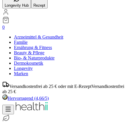
Longevity Hub
Rezept
0
Arzneimittel & Gesundheit
Familie
Ernährung & Fitness
Beauty & Pflege
Bio- & Naturprodukte
Dermokosmetik
Longevity
Marken
Versandkostenfrei ab 25 € oder mit E-Rezept
Versandkostenfrei
ab 25 €
Hervorragend
(4,66/5)