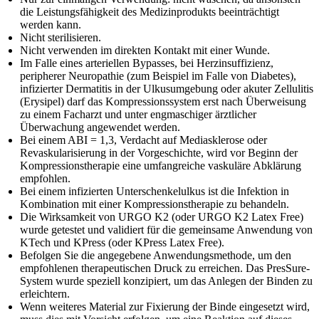
die Leistungsfähigkeit des Medizinprodukts beeinträchtigt
werden kann.
Nicht sterilisieren.
Nicht verwenden im direkten Kontakt mit einer Wunde.
Im Falle eines arteriellen Bypasses, bei Herzinsuffizienz,
peripherer Neuropathie (zum Beispiel im Falle von Diabetes),
infizierter Dermatitis in der Ulkusumgebung oder akuter Zellulitis
(Erysipel) darf das Kompressionssystem erst nach Überweisung
zu einem Facharzt und unter engmaschiger ärztlicher
Überwachung angewendet werden.
Bei einem ABI = 1,3, Verdacht auf Mediasklerose oder
Revaskularisierung in der Vorgeschichte, wird vor Beginn der
Kompressionstherapie eine umfangreiche vaskuläre Abklärung
empfohlen.
Bei einem infizierten Unterschenkelulkus ist die Infektion in
Kombination mit einer Kompressionstherapie zu behandeln.
Die Wirksamkeit von URGO K2 (oder URGO K2 Latex Free)
wurde getestet und validiert für die gemeinsame Anwendung von
KTech und KPress (oder KPress Latex Free).
Befolgen Sie die angegebene Anwendungsmethode, um den
empfohlenen therapeutischen Druck zu erreichen. Das PresSure-
System wurde speziell konzipiert, um das Anlegen der Binden zu
erleichtern.
Wenn weiteres Material zur Fixierung der Binde eingesetzt wird,