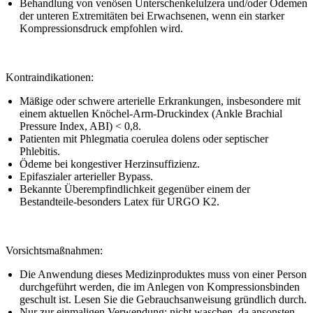
Behandlung von venösen Unterschenkelulzera und/oder Ödemen
der unteren Extremitäten bei Erwachsenen, wenn ein starker
Kompressionsdruck empfohlen wird.
Kontraindikationen:
Mäßige oder schwere arterielle Erkrankungen, insbesondere mit
einem aktuellen Knöchel-Arm-Druckindex (Ankle Brachial
Pressure Index, ABI) < 0,8.
Patienten mit Phlegmatia coerulea dolens oder septischer
Phlebitis.
Ödeme bei kongestiver Herzinsuffizienz.
Epifaszialer arterieller Bypass.
Bekannte Überempfindlichkeit gegenüber einem der
Bestandteile-besonders Latex für URGO K2.
Vorsichtsmaßnahmen:
Die Anwendung dieses Medizinproduktes muss von einer Person
durchgeführt werden, die im Anlegen von Kompressionsbinden
geschult ist. Lesen Sie die Gebrauchsanweisung gründlich durch.
Nur zur einmaligen Verwendung: nicht waschen, da ansonsten