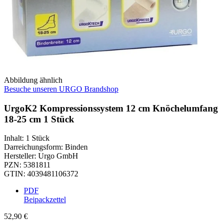
Abbildung ähnlich
Besuche unseren URGO Brandshop
UrgoK2 Kompressionssystem 12 cm Knöchelumfang
18-25 cm 1 Stück
Inhalt
:
1 Stück
Darreichungsform
:
Binden
Hersteller
:
Urgo GmbH
PZN
:
5381811
GTIN
:
4039481106372
PDF
Beipackzettel
52,90 €