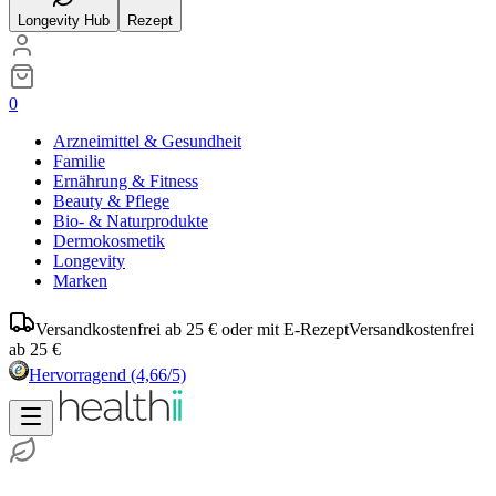
Longevity Hub
Rezept
0
Arzneimittel & Gesundheit
Familie
Ernährung & Fitness
Beauty & Pflege
Bio- & Naturprodukte
Dermokosmetik
Longevity
Marken
Versandkostenfrei ab 25 € oder mit E-Rezept
Versandkostenfrei
ab 25 €
Hervorragend
(4,66/5)