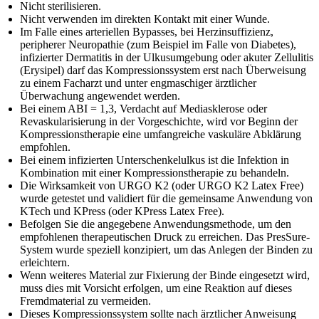
Nicht sterilisieren.
Nicht verwenden im direkten Kontakt mit einer Wunde.
Im Falle eines arteriellen Bypasses, bei Herzinsuffizienz,
peripherer Neuropathie (zum Beispiel im Falle von Diabetes),
infizierter Dermatitis in der Ulkusumgebung oder akuter Zellulitis
(Erysipel) darf das Kompressionssystem erst nach Überweisung
zu einem Facharzt und unter engmaschiger ärztlicher
Überwachung angewendet werden.
Bei einem ABI = 1,3, Verdacht auf Mediasklerose oder
Revaskularisierung in der Vorgeschichte, wird vor Beginn der
Kompressionstherapie eine umfangreiche vaskuläre Abklärung
empfohlen.
Bei einem infizierten Unterschenkelulkus ist die Infektion in
Kombination mit einer Kompressionstherapie zu behandeln.
Die Wirksamkeit von URGO K2 (oder URGO K2 Latex Free)
wurde getestet und validiert für die gemeinsame Anwendung von
KTech und KPress (oder KPress Latex Free).
Befolgen Sie die angegebene Anwendungsmethode, um den
empfohlenen therapeutischen Druck zu erreichen. Das PresSure-
System wurde speziell konzipiert, um das Anlegen der Binden zu
erleichtern.
Wenn weiteres Material zur Fixierung der Binde eingesetzt wird,
muss dies mit Vorsicht erfolgen, um eine Reaktion auf dieses
Fremdmaterial zu vermeiden.
Dieses Kompressionssystem sollte nach ärztlicher Anweisung