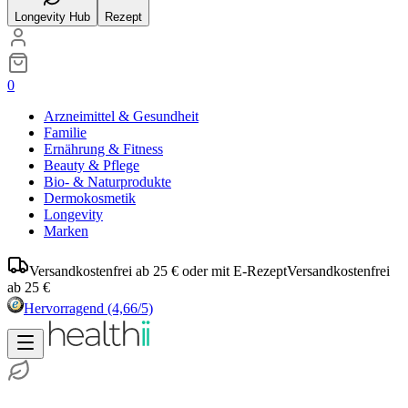
Longevity Hub
Rezept
0
Arzneimittel & Gesundheit
Familie
Ernährung & Fitness
Beauty & Pflege
Bio- & Naturprodukte
Dermokosmetik
Longevity
Marken
Versandkostenfrei ab 25 € oder mit E-Rezept
Versandkostenfrei
ab 25 €
Hervorragend
(4,66/5)