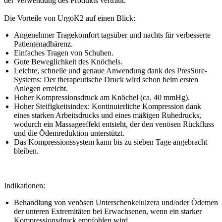
der Verwendung des Produkts vertraut.
Die Vorteile von UrgoK2 auf einen Blick:
Angenehmer Tragekomfort tagsüber und nachts für verbesserte
Patientenadhärenz.
Einfaches Tragen von Schuhen.
Gute Beweglichkeit des Knöchels.
Leichte, schnelle und genaue Anwendung dank des PresSure-
Systems: Der therapeutische Druck wird schon beim ersten
Anlegen erreicht.
Hoher Kompressionsdruck am Knöchel (ca. 40 mmHg).
Hoher Steifigkeitsindex: Kontinuierliche Kompression dank
eines starken Arbeitsdrucks und eines mäßigen Ruhedrucks,
wodurch ein Massageeffekt entsteht, der den venösen Rückfluss
und die Ödemreduktion unterstützt.
Das Kompressionssystem kann bis zu sieben Tage angebracht
bleiben.
Indikationen:
Behandlung von venösen Unterschenkelulzera und/oder Ödemen
der unteren Extremitäten bei Erwachsenen, wenn ein starker
Kompressionsdruck empfohlen wird.