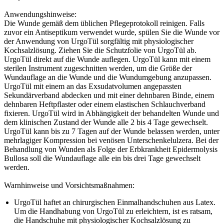
Anwendungshinweise:
Die Wunde gemäß dem üblichen Pflegeprotokoll reinigen. Falls
zuvor ein Antiseptikum verwendet wurde, spülen Sie die Wunde vor
der Anwendung von UrgoTül sorgfältig mit physiologischer
Kochsalzlösung. Ziehen Sie die Schutzfolie von UrgoTül ab.
UrgoTül direkt auf die Wunde auflegen. UrgoTül kann mit einem
sterilen Instrument zugeschnitten werden, um die Größe der
Wundauflage an die Wunde und die Wundumgebung anzupassen.
UrgoTül mit einem an das Exsudatvolumen angepassten
Sekundärverband abdecken und mit einer dehnbaren Binde, einem
dehnbaren Heftpflaster oder einem elastischen Schlauchverband
fixieren. UrgoTül wird in Abhängigkeit der behandelten Wunde und
dem klinischen Zustand der Wunde alle 2 bis 4 Tage gewechselt.
UrgoTül kann bis zu 7 Tagen auf der Wunde belassen werden, unter
mehrlagiger Kompression bei venösen Unterschenkelulzera. Bei der
Behandlung von Wunden als Folge der Erbkrankheit Epidermolysis
Bullosa soll die Wundauflage alle ein bis drei Tage gewechselt
werden.
Warnhinweise und Vorsichtsmaßnahmen:
UrgoTül haftet an chirurgischen Einmalhandschuhen aus Latex.
Um die Handhabung von UrgoTül zu erleichtern, ist es ratsam,
die Handschuhe mit physiologischer Kochsalzlösung zu