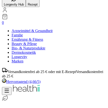
Longevity Hub
Rezept
0
Arzneimittel & Gesundheit
Familie
Ernährung & Fitness
Beauty & Pflege
Bio- & Naturprodukte
Dermokosmetik
Longevity
Marken
Versandkostenfrei ab 25 € oder mit E-Rezept
Versandkostenfrei
ab 25 €
Hervorragend
(4,66/5)