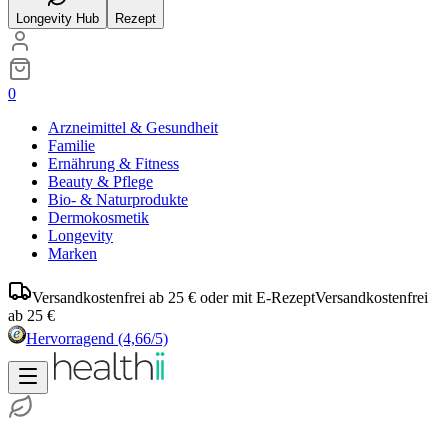
Longevity Hub
Rezept
0
Arzneimittel & Gesundheit
Familie
Ernährung & Fitness
Beauty & Pflege
Bio- & Naturprodukte
Dermokosmetik
Longevity
Marken
Versandkostenfrei ab 25 € oder mit E-Rezept
Versandkostenfrei
ab 25 €
Hervorragend
(4,66/5)